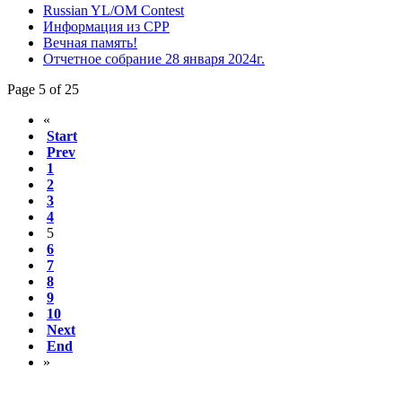
Russian YL/OM Contest
Информация из СРР
Вечная память!
Отчетное собрание 28 января 2024г.
Page 5 of 25
«
Start
Prev
1
2
3
4
5
6
7
8
9
10
Next
End
»