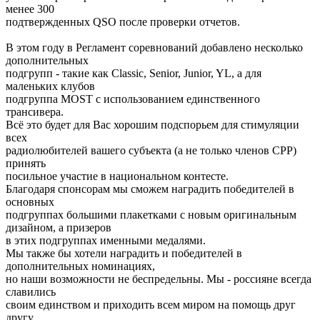
менее 300
подтвержденных QSO после проверки отчетов.
В этом году в Регламент соревнований добавлено несколько
дополнительных
подгрупп - такие как Classic, Senior, Junior, YL, а для
маленьких клубов
подгруппа MOST c использованием единственного
трансивера.
Всё это будет для Вас хорошим подспорьем для стимуляции
всех
радиолюбителей вашего субъекта (а не только членов СРР)
принять
посильное участие в национальном контесте.
Благодаря спонсорам мы сможем наградить победителей в
основных
подгруппах большими плакетками с новым оригинальным
дизайном, а призеров
в этих подгруппах именными медалями.
Мы также бы хотели наградить и победителей в
дополнительных номинациях,
но наши возможности не беспредельны. Мы - россияне всегда
славились
своим единством и приходить всем миром на помощь друг
другу.