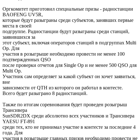
Оргкомитет приготовил специальные призы - радиостанции
BAOFENG UV5R,
которые будут разыграны среди субъектов, занявших первые
места в своей
подгруппе. Радиостанции будут разыграны среди станций,
заявившихся за
этот субъект, включая операторов станций в подгруппах Multi
Op. Для
участия в розыгрыше необходимо провести не менее 100
подтвержденных QSO
после проверки отчетов для Single Op и не менее 500 QSO для
Multi Op.
Участник сам определяет за какой субъект он хочет заявиться,
вне
зависимости от QTH из которого он работал в контесте.
Всего будет разыграно 8 радиостанций.
Также по итогам соревнования будет проведен розыгрыш
Трансивера
SunSDR2DX среди абсолютно всех участников и Трансивера
YAESU FT-891
среди тех, кто не принимал участие в контесте за последние 4
года. Для
участия в розыгрыше главных призов необходимо провести не