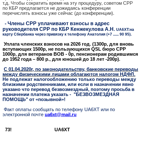
т.д. Чтобы сократить время на эту процедуру, советом СРР
по КБР предлагается не дожидаясь конференции
перечислять взносы уже сейчас (до конференции).
- Члены СРР уплачивают взносы в адрес
руководителя СРР по КБР Кенжекулова А.Н.
UA
6
XT
:
на
карту Сбербанка через привязку к телефону Анатолия (+7 ...... 90 95).
Уплата членских взносов на 2026 год. (1300р, для вновь
вступающих 1500р, не пользующихся QSL бюро СРР
1000р, для ветеранов ВОВ - 0р, пенсионерам родившимся
до 1952 года – 800 р., для юношей до 18 лет -200р).
С 01.04.2020г, по законодательству, банковские переводы
между физическими лицами облагаются налогом НДФЛ.
Не подлежат налогообложению только переводы между
близкими родственниками, или если в назначении явно
указано что перевод безвозмездный, поэтому просьба в
назначении платежа указать - "БЕЗВОЗМЕЗДНАЯ
ПОМОЩЬ" от «позывной»!
Факт оплаты сообщать по телефону
UA
6
XT
или по
электронной почте
ua
6
xt
@mail.ru
73! UA6XT