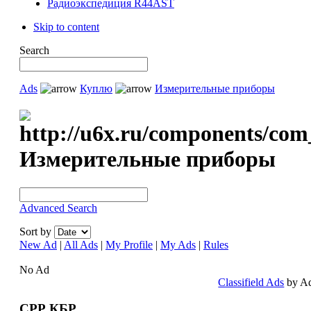
Радиоэкспедиция R44AST
Skip to content
Search
Ads
Куплю
Измерительные приборы
Измерительные приборы
Advanced Search
Sort by
New Ad
|
All Ads
|
My Profile
|
My Ads
|
Rules
No Ad
Classifield Ads
by A
СРР КБР