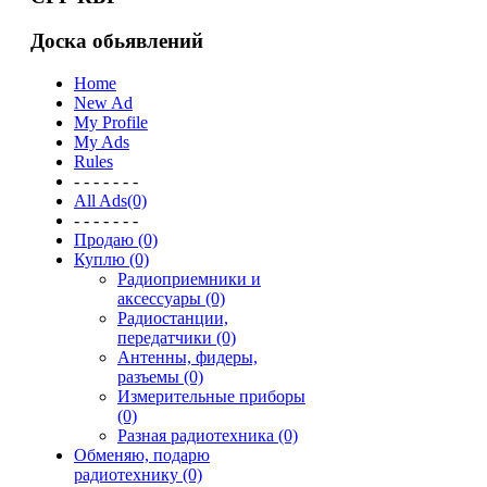
Доска обьявлений
Home
New Ad
My Profile
My Ads
Rules
- - - - - - -
All Ads(0)
- - - - - - -
Продаю (0)
Куплю (0)
Радиоприемники и
аксессуары (0)
Радиостанции,
передатчики (0)
Антенны, фидеры,
разъемы (0)
Измерительные приборы
(0)
Разная радиотехника (0)
Обменяю, подарю
радиотехнику (0)